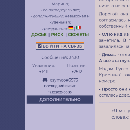
Марино;
ничего не ост
- по паспорту:
36 лет;
Дорогой она 
- дополнительно:
невысокая и
согласилась, 
худенькая;
собственный 
- гражданство:
|
- Ол ю нид из 
ДОСЬЕ
||
РИСК
||
СЮЖЕТЫ
заметила. В
ВЫЙТИ НА СВЯЗЬ
завалилась на
- Дима...
- отли
Сообщений:
3430
А всё эта глуп
Уважение:
Позитив:
Мадам Руссо 
+1411
+2512
Кристина" за
esymeo#3573
номере.
ПОСЛЕДНИЙ ВИЗИТ:
- Просто они 
17.12.2025 00:35
осталась дов
ДОПОЛНИТЕЛЬНО
«Я могу
словах