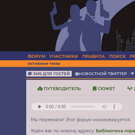
ФОРУМ
УЧАСТНИКИ
ПРАВИЛА
ПОИСК
Р
активные темы
SMS ДЛЯ ГОСТЕЙ
НОВОСТНОЙ ТВИТТЕР
ПУТЕВОДИТЕЛЬ
СЮЖЕТ
Мы переехали! Этот форум консервируется.
Ждём вас по новому адресу:
Библиотека лор