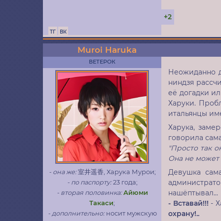
+2
ТГ
ВК
Muroi Haruka
ВЕТЕРОК
Неожиданно д
ниндзя рассчи
её догадки ил
Харуки. Пробл
итальянцы име
Харука, заме
говорила сама
"Просто так о
Она не может
Девушка сам
- она же:
室井遥香, Харука Мурои;
администрато
- по паспорту:
23 года;
нашёптывал...
- вторая половинка:
Айюми
- Вставай!!!
- 
Такаси
;
охрану!..
- дополнительно:
носит мужскую