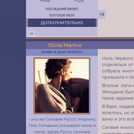
+946
+326
ПОСЛЕДНИЙ ВИЗИТ:
+3
12.07.2026 08:30
ДОПОЛНИТЕЛЬНО
ТГ
Silvia Marino
ЖИВИ И ДАЙ УМЕРЕТЬ
Ночь первого
отделаться от
собрала мног
привыкла к та
Вполне логич
Женщина была 
такое задание
В баре, недал
хотелось, но 
вино и это вс
- она же:
Сильвия Руссо | Марино,
Лия, Сильвина (называют мама и
Силвия много
папа), вдова Руссо, сеньора
историю женщи