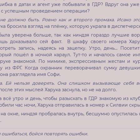
ибка в датах и агент уже побывали в ГДР? Вдруг она уж
 с успешным проведением операции?
 не должно быть. Ровно как и второго промаха. Исако эт
рука бросила взгляд на плёнку, которую украла в диспетчерс
была уверена больше, так как ниндзя гораздо лучшие вор
ишь доказывало сей факт. В шкафу своего номера Хару
отреть запись, надеясь на зацепку. Утро, день... Посе
орый пошёл в ночной караул. Тут-то и началось самое ин
аруке знакомой. По мимике, экспрессивным жестам и кур
у из ФРГ. Когда охранник переворачивал сумку девушки
 она разглядела имя Софи.
а. Ей нельзя доверять. Она слишком вызывающе себя ве
- после этих мыслей Харука заснула, но не на долго.
 всё утро и день, чтобы разыскать в ГДР знакомую из клуба
обили час ночи, Харука отправилась в номер к Силвии скры
на окне, ниндзя пробралась внутрь, бесшумно опустилась 
.
 ошибаться, бойся повторять ошибки.