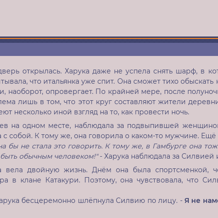
верь открылась. Харука даже не успела снять шарф, в ко
тывала, что итальянка уже спит. Она сможет тихо обыскать 
и, наоборот, опровергает. По крайней мере, после полуно
ема лишь в том, что этот круг составляют жители деревни
ют несколько иной взгляд на то, как провести ночь.
рев на одном месте, наблюдала за подвыпившей женщиной,
 с собой. К тому же, она говорила о каком-то мужчине. Ещё о
на бы не стала это говорить. К тому же, в Гамбурге она тоже
 быть обычным человеком!"
- Харука наблюдала за Силвией 
а вела двойную жизнь. Днём она была спортсменкой, ч
ра в клане Катакури. Поэтому, она чувствовала, что Силв
Харука бесцеремонно шлёпнула Силвию по лицу. -
Я не нам