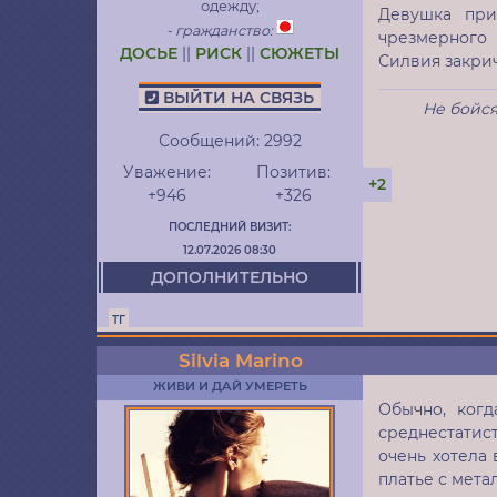
одежду;
Девушка при
- гражданство:
чрезмерного 
ДОСЬЕ
||
РИСК
||
СЮЖЕТЫ
Силвия закрич
ВЫЙТИ НА СВЯЗЬ
Не бойся
Сообщений:
2992
Уважение:
Позитив:
+2
+946
+326
ПОСЛЕДНИЙ ВИЗИТ:
12.07.2026 08:30
ДОПОЛНИТЕЛЬНО
ТГ
Silvia Marino
ЖИВИ И ДАЙ УМЕРЕТЬ
Обычно, когд
среднестатист
очень хотела 
платье с мет