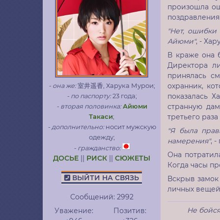
произошла ош
поздравления
"Нет, ошибки
Айюми"
, - Ха
В краже она 
Директора л
принялась см
охранник, кот
- она же:
室井遥香, Харука Мурои;
показалась Х
- по паспорту:
23 года;
странную дам
- вторая половинка:
Айюми
третьего раза
Такаси
;
- дополнительно:
носит мужскую
"Я была прав
одежду;
намерения"
, 
- гражданство:
Она потратила
ДОСЬЕ
||
РИСК
||
СЮЖЕТЫ
Когда часы пр
ВЫЙТИ НА СВЯЗЬ
Вскрыв замок 
личных вещей
Сообщений:
2992
Не бойся
Уважение:
Позитив: