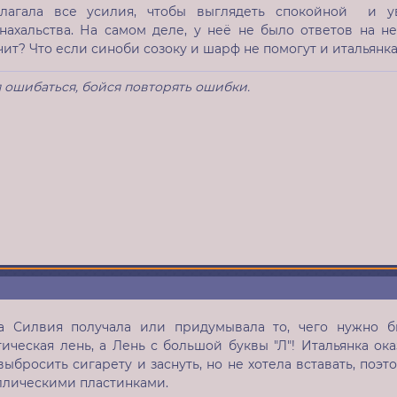
лагала все усилия, чтобы выглядеть спокойной и у
нахальства. На самом деле, у неё не было ответов на н
ит? Что если синоби созоку и шарф не помогут и итальянка
 ошибаться, бойся повторять ошибки.
а Силвия получала или придумывала то, чего нужно бы
ическая лень, а Лень с большой буквы "Л"! Итальянка ока
выбросить сигарету и заснуть, но не хотела вставать, поэ
аллическими пластинками.