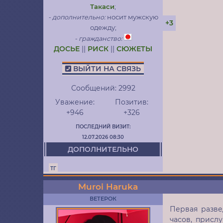
Такаси
;
- дополнительно:
носит мужскую
+3
одежду;
- гражданство:
ДОСЬЕ
||
РИСК
||
СЮЖЕТЫ
ВЫЙТИ НА СВЯЗЬ
Сообщений:
2992
Уважение:
Позитив:
+946
+326
ПОСЛЕДНИЙ ВИЗИТ:
12.07.2026 08:30
ДОПОЛНИТЕЛЬНО
ТГ
Muroi Haruka
ВЕТЕРОК
Первая разве
часов, присл