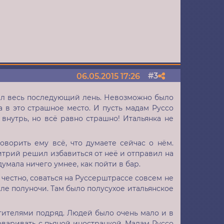
3
06.05.2015 17:26
Поделиться
вал весь последующий лень. Невозможно было
а в это страшное место. И пусть мадам Руссо
внутрь, но всё равно страшно! Итальянка не
оворить ему всё, что думаете сейчас о нём.
итрий решил избавиться от неё и отправил на
думала ничего умнее, как пойти в бар.
 честно, соваться на Руссерштрассе совсем не
сле полуночи. Там было полусухое итальянское
тителями подряд. Людей было очень мало и в
оваривать с пьяной иностранкой. Мадам Руссо