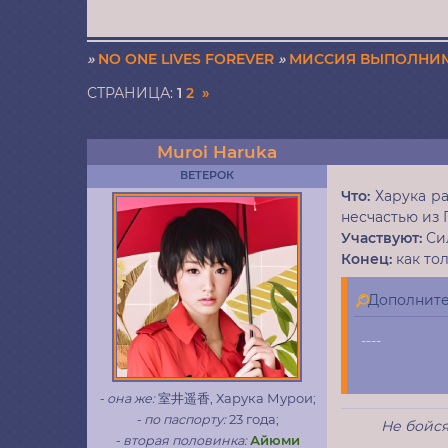
»
NО ONE LIVES FOREVER­­­
»
МИССИЯ ВЫПОЛНИ
СТРАНИЦА:
1
2
»
Muroi Haruka
ВЕТЕРОК
Что:
Харука ра
несчастью из 
Участвуют:
Сил
Конец:
как то
Дополнит
----
- она же:
室井遥香, Харука Мурои;
- по паспорту:
23 года;
Не бойся
- вторая половинка:
Айюми