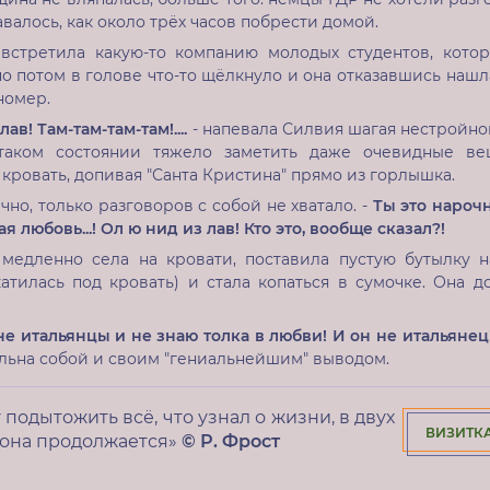
авалось, как около трёх часов побрести домой.
встретила какую-то компанию молодых студентов, кото
но потом в голове что-то щёлкнуло и она отказавшись нашла
номер.
лав! Там-там-там-там!....
- напевала Силвия шагая нестройной
 таком состоянии тяжело заметить даже очевидные вещ
 кровать, допивая "Санта Кристина" прямо из горлышка.
чно, только разговоров с собой не хватало. -
Ты это нарочн
ая любовь...! Ол ю нид из лав! Кто это, вообще сказал?!
медленно села на кровати, поставила пустую бутылку на
катилась под кровать) и стала копаться в сумочке. Она д
не итальянцы и не знаю толка в любви! И он не итальянец! В
ольна собой и своим "гениальнейшим" выводом.
 подытожить всё, что узнал о жизни, в двух
ВИЗИТК
: она продолжается»
© Р. Фрост