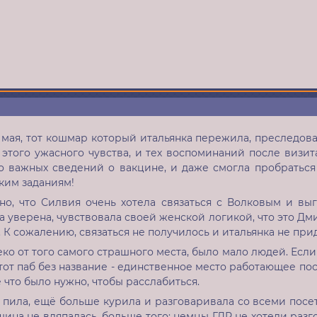
 мая, тот кошмар который итальянка пережила, преследо
 этого ужасного чувства, и тех воспоминаний после визит
о важных сведений о вакцине, и даже смогла пробраться 
ким заданиям!
но, что Силвия очень хотела связаться с Волковым и выг
уверена, чувствовала своей женской логикой, что это Дм
. К сожалению, связаться не получилось и итальянка не при
еко от того самого страшного места, было мало людей. Если
этот паб без название - единственное место работающее по
ё что было нужно, чтобы расслабиться.
 пила, ещё больше курила и разговаривала со всеми посе
на не вляпалась, больше того: немцы ГДР не хотели разг